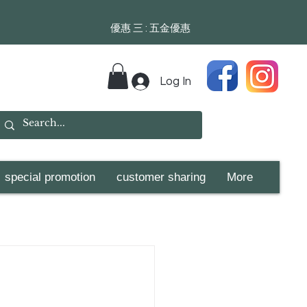
​​優惠 三 : 五金優惠
Log In
special promotion
customer sharing
More