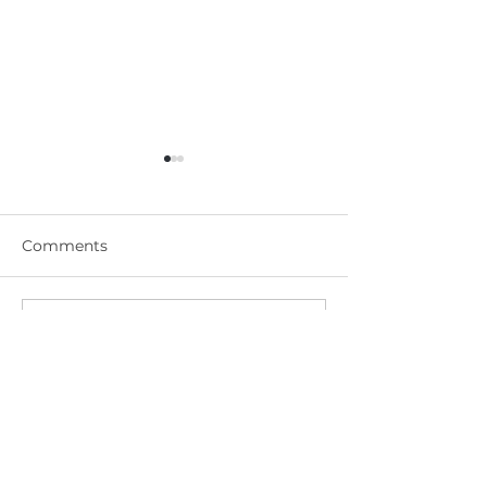
Comments
DM-812 實芯門 金屬漆-太
DM-811 實芯門
Write a comment...
空黑 SPACE BLACK
水藍 LAKE BLU
Door Master