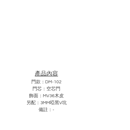
產品內容
門款：DM-102
門芯：空芯門
飾面：MV36木皮
另配：3MM啞黑V坑
備註：-