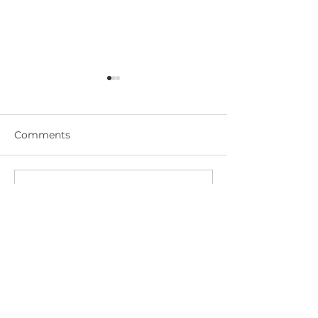
Comments
DM-812 實芯門 金屬漆-太
DM-811 實芯門
Write a comment...
空黑 SPACE BLACK
水藍 LAKE BLU
Door Master
Store Address: G/F, No. 712 Shanghai
Street, Mong Kok