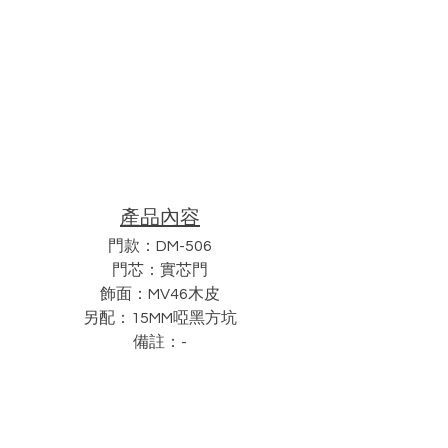
產品內容
門款：DM-506
門芯：實芯門
飾面：MV46木皮
另配：15MM啞黑方坑
備註：-