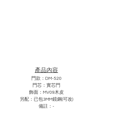
產品內容
門款：DM-520
門芯：實芯門
飾面：MV09木皮
另配：已包3MM鏡鋼(可改)
備註：-