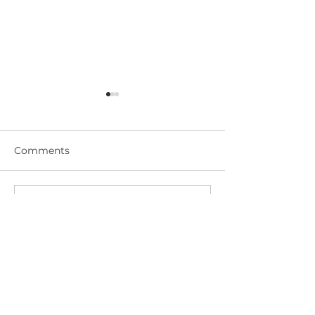
Comments
DM-812 實芯門 金屬漆-太
DM-811 實芯門
Write a comment...
空黑 SPACE BLACK
水藍 LAKE BLU
Door Master
Store Address: G/F, No. 712 Shanghai