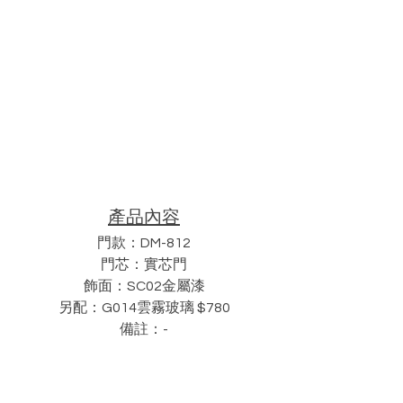
產品內容
門款：DM-812
門芯：實芯門
飾面：SC02金屬漆
另配：G014雲霧玻璃 $780
備註：-