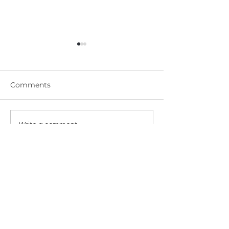
Comments
DM-809 實芯
DM-811 實芯門 手掃漆-湖
Write a comment...
水藍 LAKE BLUE
Door Master
Store Address: G/F, No. 712 Shanghai
Street, Mong Kok
Tel
:
(852) 2366 5699
&