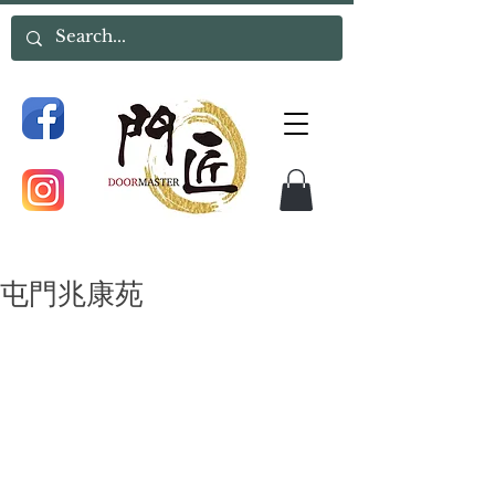
屯門兆康苑