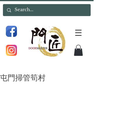
屯門掃管筍村