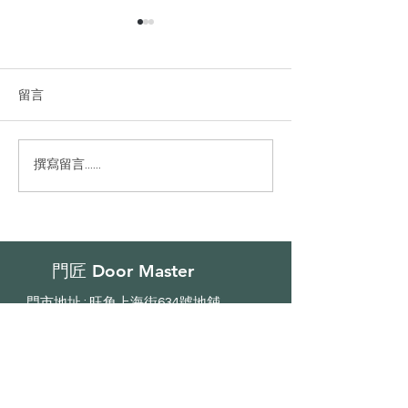
留言
屯門兆康苑
荔枝角宇晴軒
撰寫留言......
門匠 Door Master
門市地址 : 旺角上海街634號地舖
電話 : (852) 2366 5699 | Whatsapp :
(852) 63367299