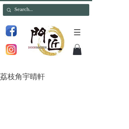
荔枝角宇晴軒