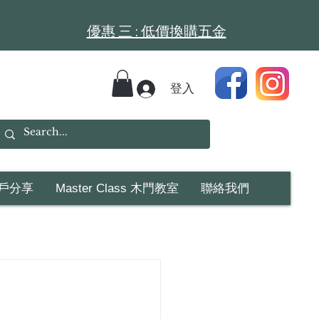
​​優惠 三 : 低價換購五金
登入
戶分享
Master Class 木門教室
聯絡我們