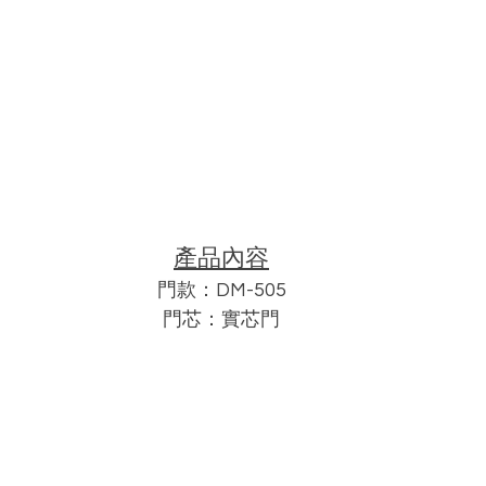
產品內容
門款：DM-505
門芯：實芯門