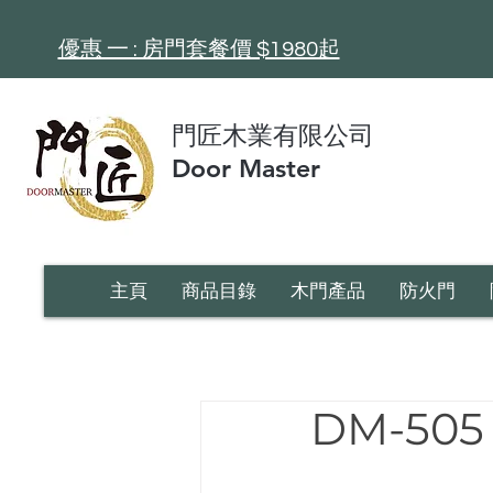
​優惠 一 : 房門套餐價 $1980起
門匠木業有限公司
Door Master
主頁
商品目錄
木門產品
防火門
DM-50