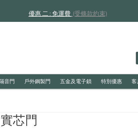
​​優惠 二 :
免運費
(受條款約束)
隔音門
戶外鋼製門
五金及電子鎖
特別優惠
客
5 實芯門