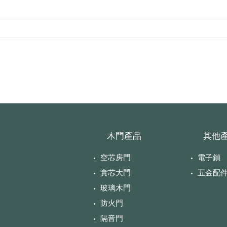
Meg
Mega Ton 04 浴室勾鎖
木門產品
​其他
空芯房門
電子鎖
實芯大門
​五金配
玻璃木門
防火門
隔音門