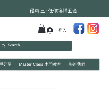
​​優惠 三 : 低價換購五金
登入
戶分享
Master Class 木門教室
聯絡我們