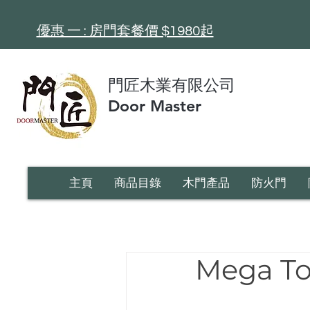
​優惠 一 : 房門套餐價 $1980起
門匠木業有限公司
Door Master
主頁
商品目錄
木門產品
防火門
Mega T