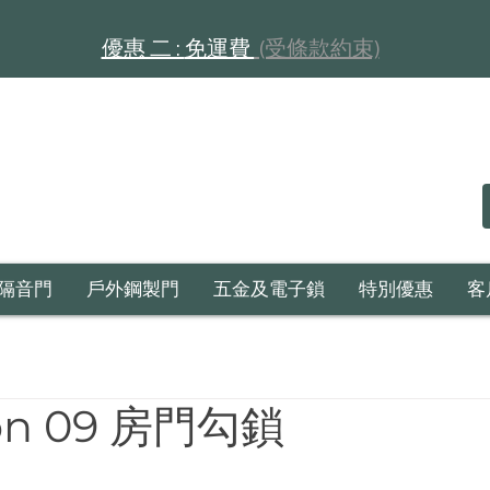
​​優惠 二 :
免運費
(受條款約束)
隔音門
戶外鋼製門
五金及電子鎖
特別優惠
客
on 09 房門勾鎖