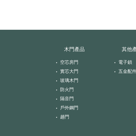
木門產品
​其他
空芯房門
電子鎖
實芯大門
​五金配
玻璃木門
防火門
隔音門
戶外鋼門
趟門