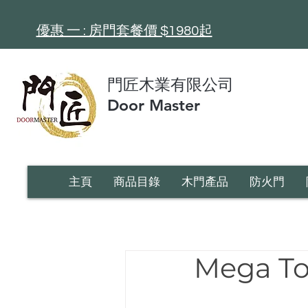
​優惠 一 : 房門套餐價 $1980起
門匠木業有限公司
Door Master
主頁
商品目錄
木門產品
防火門
Mega T