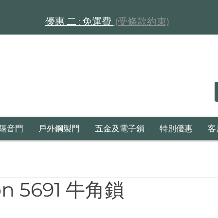
​​優惠 二 :
免運費
(受條款約束)
隔音門
戶外鋼製門
五金及電子鎖
特別優惠
客
on 5691 牛角鎖