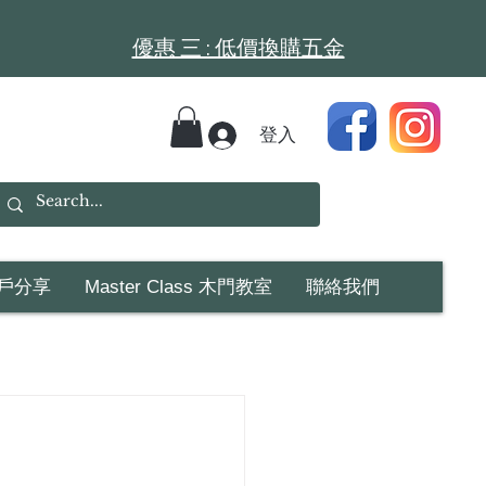
​​優惠 三 : 低價換購五金
登入
戶分享
Master Class 木門教室
聯絡我們