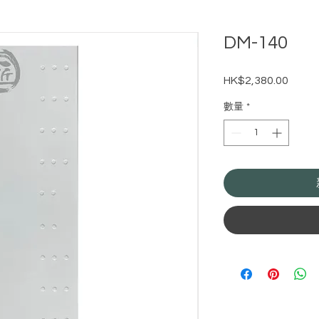
DM-140
HK$2,380.00
價
格
數量
*