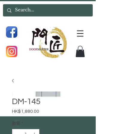
DM-145
HK$1,880.00
價
格
數量
*