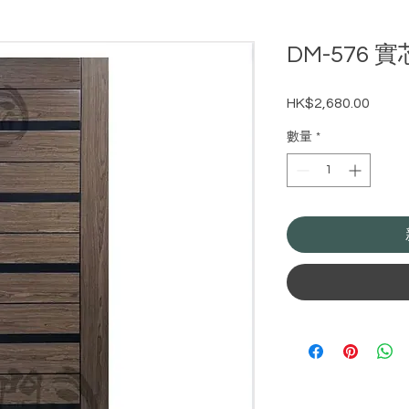
DM-576 
HK$2,680.00
價
格
數量
*