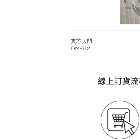
實芯大門
DM-612