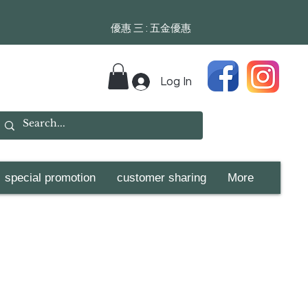
​​優惠 三 : 五金優惠
Log In
special promotion
customer sharing
More