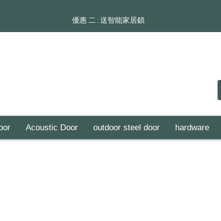
​​優惠 二 : 送智能家居鎖
oor
Acoustic Door
outdoor steel door
hardware