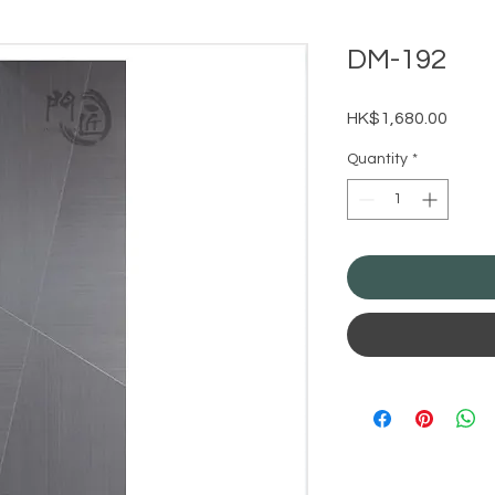
DM-192
Price
HK$1,680.00
Quantity
*