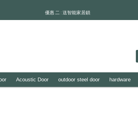
​​優惠 二 : 送智能家居鎖
oor
Acoustic Door
outdoor steel door
hardware