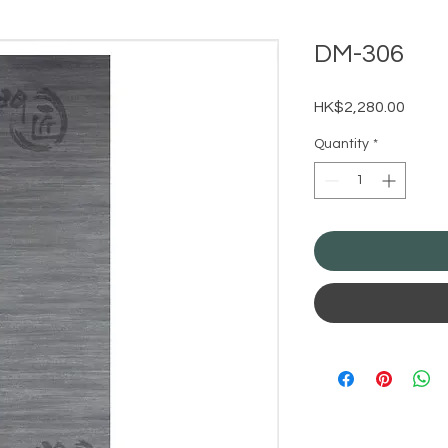
DM-306
Price
HK$2,280.00
Quantity
*