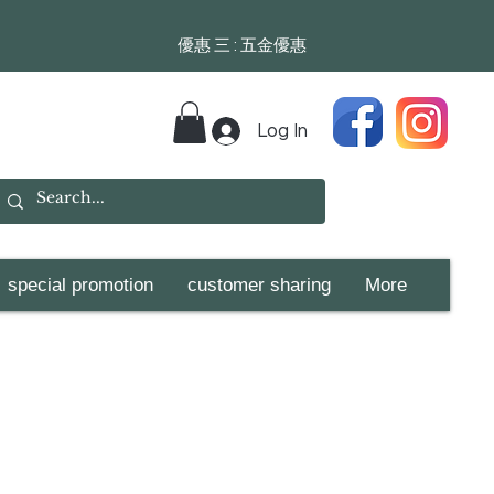
​​優惠 三 : 五金優惠
Log In
special promotion
customer sharing
More